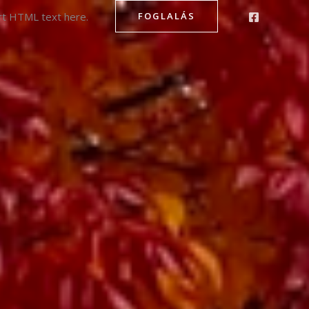
rt HTML text here.
FOGLALÁS