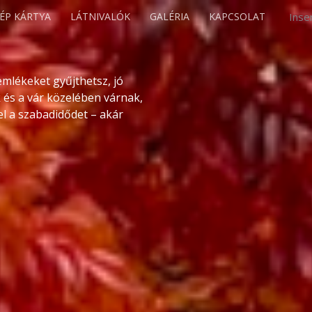
ÉP KÁRTYA
LÁTNIVALÓK
GALÉRIA
KAPCSOLAT
Inse
emlékeket gyűjthetsz, jó
 és a vár közelében várnak,
l a szabadidődet – akár