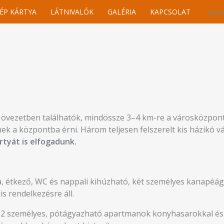
ÉP KÁRTYA
LÁTNIVALÓK
GALÉRIA
KAPCSOLAT
Inse
övezetben találhatók, mindössze 3–4 km-re a városközpontt
k a központba érni. Három teljesen felszerelt kis házikó vá
rtyát is elfogadunk.
a, étkező, WC és nappali kihúzható, két személyes kanapéággy
s rendelkezésre áll.
2 személyes, pótágyazható apartmanok konyhasarokkal és 