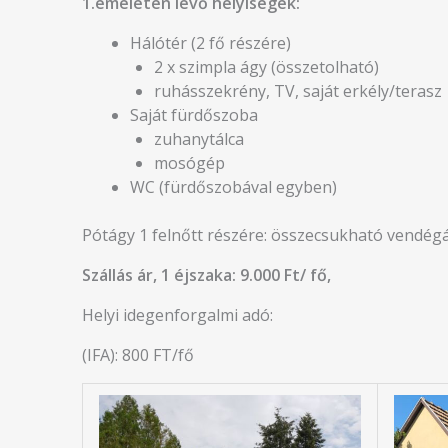
1.emeleten lévő helyiségek:
Hálótér (2 fő részére)
2 x szimpla ágy (összetolható)
ruhásszekrény, TV, saját erkély/terasz
Saját fürdőszoba
zuhanytálca
mosógép
WC (fürdőszobával egyben)
Pótágy 1 felnőtt részére: összecsukható vendég
Szállás ár, 1 éjszaka: 9.000 Ft/ fő,
Helyi idegenforgalmi adó:
(IFA): 800 FT/fő