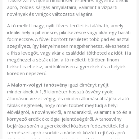
Tavasszal és nyáron különösen érdemes figyelni a békák
apró, zöldes-sárgás árnyalataira, valamint a vízparti
növények és virágok változatos világára.
A tó mellett nagy, nyílt fűves terület is található, amely
ideális hely a pihenésre, piknikezésre vagy akár egy baráti
focimeccsre. A fűvel borított területet több pad és asztal
szegélyezi, így kényelmesen megpihenhetsz, élvezheted
a friss levegőt, vagy akár a családdal töltheted az időt. Ha
megéhezel a séták után, a tó melletti büfében finom
hekket is ehetsz, ami különösen a gyerekek és a helyiek
körében népszerű.
A
Malom-völgyi tanösvény
igazi élményt nyújt
mindenkinek. A 1,5 kilométer hosszú ösvény nyolc
állomáson vezet végig, és minden állomásnál tájékoztató
táblák segítenek, hogy minél többet megtudj a helyi
élővilágról, a növényekről, a madarakról, valamint a tó és a
környező erdők ökológiai jelentőségéről. A tanösvény
bejárása során a gyerekekkel közösen fedezhetitek fel a
természet apró csodáit: a nádasok között rejtőző apró