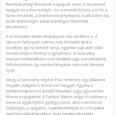
felnőttek pedig élvezhetik a nyugodt sétát, a természet
hangjait és a friss levegőt. Ha szeretnél fotózni, a tó és a
fűves területek, a lombkorona árnyékai és a változatos táj
kiváló lehetőséget adnak különleges felvételek
készítésére.
A tó környéke ideális kiindulópont más túrákhoz is. A
Gerecse Natúrpark számos más látnivalót kínál a
közelben, így ha kedved tartja, egyetlen nap alatt több
természetjáró élményt is gyűjthetsz. A tanösvény
könnyen kombinálható rövid sétákkal vagy a közeli kilátók
felfedezésével, így minden látogatás más-más élményt
nyújt.
Ahogy a tanösvény végére érsz, érdemes egy pillanatra
megállni, hallgatni a természet hangjait, figyelni a
lombkoronák között átsejlő fényeket, vagy egyszerűen
élvezni a nyugalmat. A Tardosi Malom-völgyi tó valóban a
Gerecse egyik rejtett gyöngyszeme, ahol a természet
szépségei, a nyugalom, a piknikezőhelyek és a focipálya
mind hozzájárulnak ahhoz, hogy minden látogatás