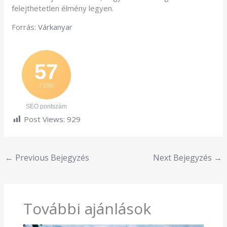
felejthetetlen élmény legyen.
Forrás:
Várkanyar
57
/ 100
SEO pontszám
Post Views:
929
←
Previous Bejegyzés
Next Bejegyzés
→
További ajánlások