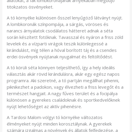
állatokat, a fák lombkoronájának árnyékában megbújó
titokzatos ösvényeket.
A tó környéke különösen ősszel lenyűgöző látványt nyújt.
A lombkoronák színpompája, a sárgás, vöröses és
narancs árnyalatok csodálatos hátteret adnak a séta
során készített fotóknak. Tavasszal és nyáron a friss zöld
levelek és a vízparti virágok teszik különlegessé a
kirándulást, míg télen a hóval borított táj és a csendes
erdei ösvények nyújtanak nyugalmat és feltöltődést.
A tó körüli séta könnyen teljesíthető, így a hely ideális
választás akár rövid kirándulásra, akár egy egész napos
programra. Aki szeretné, a tó partján megállhat pihenni,
piknikezhet a padokon, vagy élvezheti a friss levegőt és a
természet hangjait. A nagy fűves terület és a focipálya
különösen a gyerekes családoknak és sportkedvelőknek
nyújt lehetőséget az aktív pihenésre.
A Tardosi Malom-völgyi tó környéke változatos
élményeket nyújt minden korosztálynak. A gyerekek
számára izgalmas a növények és állatok felfedezése, a