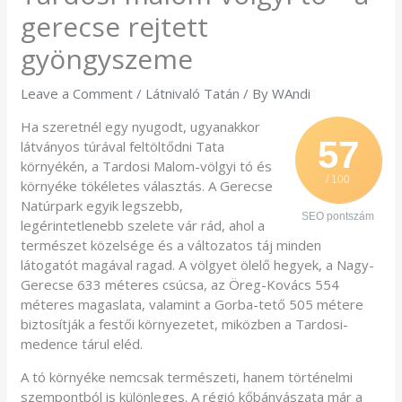
gerecse rejtett
gyöngyszeme
Leave a Comment
/
Látnivaló Tatán
/ By
WAndi
Ha szeretnél egy nyugodt, ugyanakkor
57
látványos túrával feltöltődni Tata
környékén, a Tardosi Malom-völgyi tó és
/ 100
környéke tökéletes választás. A Gerecse
Natúrpark egyik legszebb,
SEO pontszám
legérintetlenebb szelete vár rád, ahol a
természet közelsége és a változatos táj minden
látogatót magával ragad. A völgyet ölelő hegyek, a Nagy-
Gerecse 633 méteres csúcsa, az Öreg-Kovács 554
méteres magaslata, valamint a Gorba-tető 505 métere
biztosítják a festői környezetet, miközben a Tardosi-
medence tárul eléd.
A tó környéke nemcsak természeti, hanem történelmi
szempontból is különleges. A régió kőbányászata már a