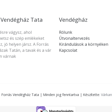
 Vendégház Tata
Vendégház
ésre vágysz, ahol
Rólunk
hetsz és szép emlékeket
Útvonaltervezés
z, jó helyen jársz. A Forrás
Kirándulások a környéken
zak Tatán, a tavak és a vár
Kapcsolat
n várnak
 Forrás Vendégház Tata | Minden jog fenntartva | Készítette:
Várkan